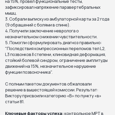
на 15%, провел функциональные тесты,
зафиксировал напряжение паравертебральных
мышц.
3. Собрали выписку из амбулаторной карты за 2 года
(9 обращений с болями в спине).
4. Получили заключение невролога о
незначительном снижении чувствительности.
5. Помогли сформулировать диагноз правильно:
"Последствия компрессионных переломов тел L2,
L3 позвонков II степени, клиновидная деформация,
стойкий болевой синдром, ограничение амплитуды
движений на 15%, незначительное нарушение
функции позвоночника".
С полным пакетом документов обжаловали
решение в вышестоящей комиссии. Результат:
Виктору присвоили категорию «В» по пункту «в»
статьи 81.
Ключевые факторы успеха:
контрольное МРТ в