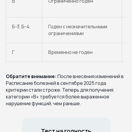
В
Ограниченно годен
В
н
Б-3, Б-4
Годен с незначительными
П
ограничениями
Г
Временно не годен
О
Обратите внимание:
После внесения изменений в
Расписание болезней в сентябре 2025 года
критерии стали строже. Теперь для получения
категории «В» требуется более выраженное
нарушение функций, чем раньше.
Тест на годность