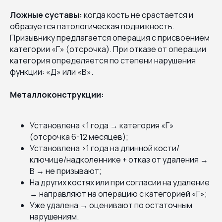
Ложные суставы:
когда кость не срастается и
образуется патологическая подвижность.
Призывнику предлагается операция с присвоением
категории «Г» (отсрочка). При отказе от операции
категория определяется по степени нарушения
функции: «Д» или «В».
Металлоконструкции:
Установлена <1 года → категория «Г»
(отсрочка 6-12 месяцев);
Установлена >1 года на длинной кости/
ключице/надколеннике + отказ от удаления →
В → не призывают;
На других костях или при согласии на удаление
→ направляют на операцию с категорией «Г»;
Уже удалена → оценивают по остаточным
нарушениям.