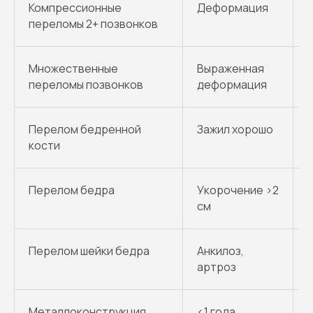
Компрессионные
Деформация
переломы 2+ позвонков
Множественные
Выраженная
переломы позвонков
деформация
Перелом бедренной
Зажил хорошо
кости
Перелом бедра
Укорочение >2
см
Перелом шейки бедра
Анкилоз,
артроз
Металлоконструкция
<1 года
Г