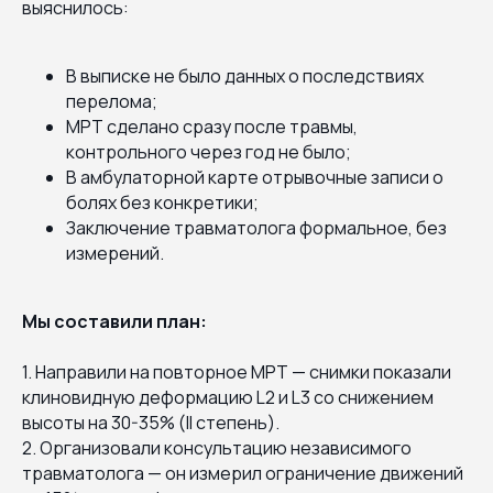
выяснилось:
В выписке не было данных о последствиях
перелома;
МРТ сделано сразу после травмы,
контрольного через год не было;
В амбулаторной карте отрывочные записи о
болях без конкретики;
Заключение травматолога формальное, без
измерений.
Мы составили план:
1. Направили на повторное МРТ — снимки показали
клиновидную деформацию L2 и L3 со снижением
высоты на 30-35% (II степень).
2. Организовали консультацию независимого
травматолога — он измерил ограничение движений