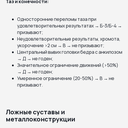
Таз и конечности:
Односторонние переломы таза при
удовлетворительных результатах → Б-3/Б-4 →
призывают;
Неудовлетворительные результаты, хромота,
укорочение >2 см → В → не призывают;
Центральный вывих головки бедра с анкилозом
→ Д → не годен;
Значительное ограничение движений (>50%)
→ Д → не годен;
Умеренное ограничение (20-50%) → В → не
призывают.
Ложные суставы и
металлоконструкции