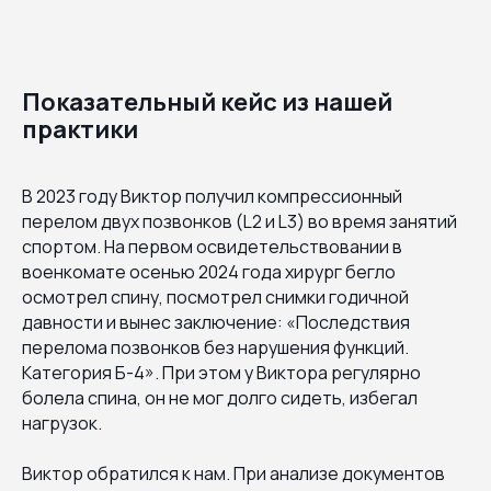
Показательный кейс из нашей
практики
В 2023 году Виктор получил компрессионный
перелом двух позвонков (L2 и L3) во время занятий
спортом. На первом освидетельствовании в
военкомате осенью 2024 года хирург бегло
осмотрел спину, посмотрел снимки годичной
давности и вынес заключение: «Последствия
перелома позвонков без нарушения функций.
Категория Б-4». При этом у Виктора регулярно
болела спина, он не мог долго сидеть, избегал
нагрузок.
Виктор обратился к нам. При анализе документов