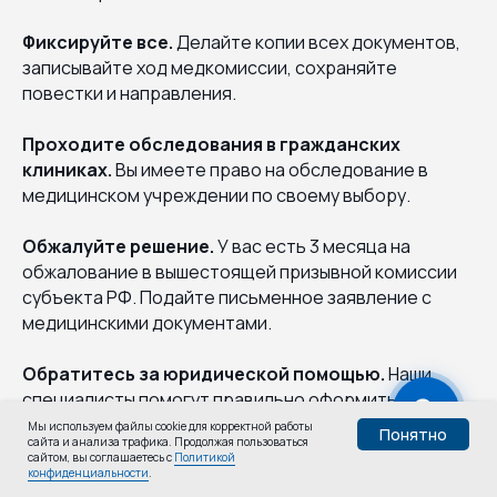
Фиксируйте все.
Делайте копии всех документов,
записывайте ход медкомиссии, сохраняйте
повестки и направления.
Проходите обследования в гражданских
клиниках.
Вы имеете право на обследование в
медицинском учреждении по своему выбору.
Обжалуйте решение.
У вас есть 3 месяца на
обжалование в вышестоящей призывной комиссии
субъекта РФ. Подайте письменное заявление с
медицинскими документами.
Обратитесь за юридической помощью.
Наши
специалисты помогут правильно оформить
документы, проконтролируют процесс
Мы используем файлы cookie для корректной работы
Понятно
сайта и анализа трафика. Продолжая пользоваться
освидетельствования и при необходимости
Узнай,
сайтом, вы соглашаетесь с
Политикой
Пройти тест
обжалуют решение военкомата с учетом практики
конфиденциальности
.
годен ли ты: