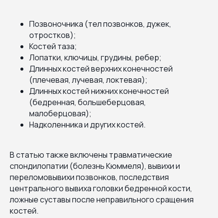
Позвоночника (тел позвонков, дужек,
отростков);
Костей таза;
Лопатки, ключицы, грудины, ребер;
Длинных костей верхних конечностей
(плечевая, лучевая, локтевая);
Длинных костей нижних конечностей
(бедренная, большеберцовая,
малоберцовая);
Надколенника и других костей.
В статью также включены травматические
спондилопатии (болезнь Кюммеля), вывихи и
переломовывихи позвонков, последствия
центрального вывиха головки бедренной кости,
ложные суставы после неправильного сращения
костей.