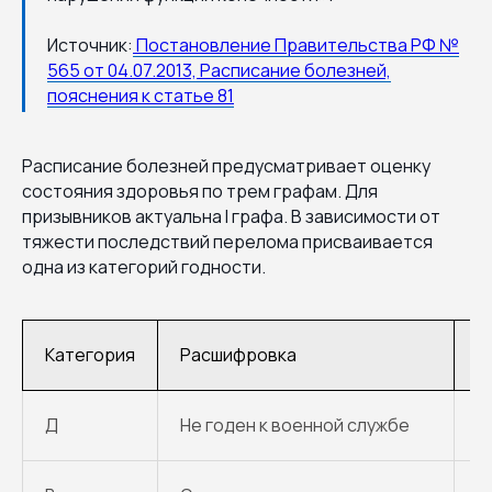
Источник:
Постановление Правительства РФ №
565 от 04.07.2013, Расписание болезней,
пояснения к статье 81
Расписание болезней предусматривает оценку
состояния здоровья по трем графам. Для
призывников актуальна I графа. В зависимости от
тяжести последствий перелома присваивается
одна из категорий годности.
Категория
Расшифровка
П
Д
Не годен к военной службе
П