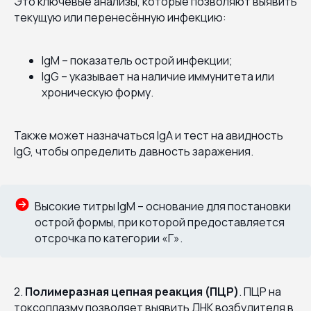
Это ключевые анализы, которые позволяют выявить
текущую или перенесённую инфекцию:
IgM – показатель острой инфекции;
IgG – указывает на наличие иммунитета или
хроническую форму.
Также может назначаться IgA и тест на авидность
IgG, чтобы определить давность заражения.
Высокие титры IgM – основание для постановки
острой формы, при которой предоставляется
отсрочка по категории «Г».
2.
Полимеразная цепная реакция (ПЦР)
. ПЦР на
токсоплазму позволяет выявить ДНК возбудителя в