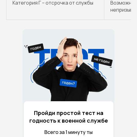
Категория Г – отсрочка от службы
Возможно 
непризывн
Пройди простой тест на
годность к военной службе
Всего за 1 минуту ты