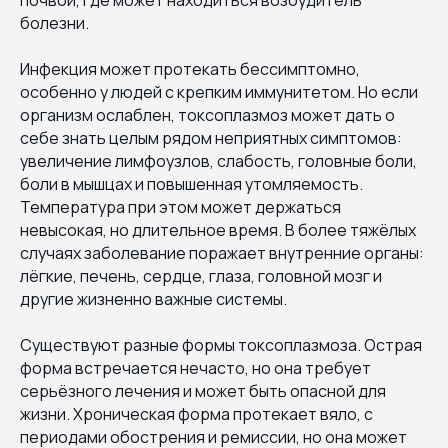
болезни.
Инфекция может протекать бессимптомно,
особенно у людей с крепким иммунитетом. Но если
организм ослаблен, токсоплазмоз может дать о
себе знать целым рядом неприятных симптомов:
увеличение лимфоузлов, слабость, головные боли,
боли в мышцах и повышенная утомляемость.
Температура при этом может держаться
невысокая, но длительное время. В более тяжёлых
случаях заболевание поражает внутренние органы:
лёгкие, печень, сердце, глаза, головной мозг и
другие жизненно важные системы.
Существуют разные формы токсоплазмоза. Острая
форма встречается нечасто, но она требует
серьёзного лечения и может быть опасной для
жизни. Хроническая форма протекает вяло, с
периодами обострения и ремиссии, но она может