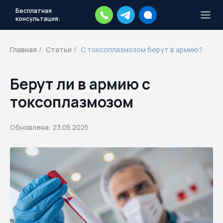
Бесплатная
консультация:
Тысячи повесток рассылаются
каждый день.
Экстренный план
Главная
Статьи
С токсоплазмозом берут в армию?
/
/
действий
Скачать план
Берут ли в армию с
токсоплазмозом
Обновлена: 23.05.2025