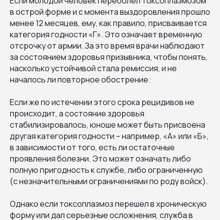
Если молодой человек переболел токсоплазмозом
в острой форме и с момента выздоровления прошло
менее 12 месяцев, ему, как правило, присваивается
категория годности «Г». Это означает временную
отсрочку от армии. За это время врачи наблюдают
за состоянием здоровья призывника, чтобы понять,
насколько устойчивой стала ремиссия, и не
началось ли повторное обострение.
Если же по истечении этого срока рецидивов не
происходит, а состояние здоровья
стабилизировалось, юноше может быть присвоена
другая категория годности – например, «А» или «Б»,
в зависимости от того, есть ли остаточные
проявления болезни. Это может означать либо
полную пригодность к службе, либо ограниченную
(с незначительными ограничениями по роду войск).
Однако если токсоплазмоз перешел в хроническую
форму или дал серьезные осложнения, служба в