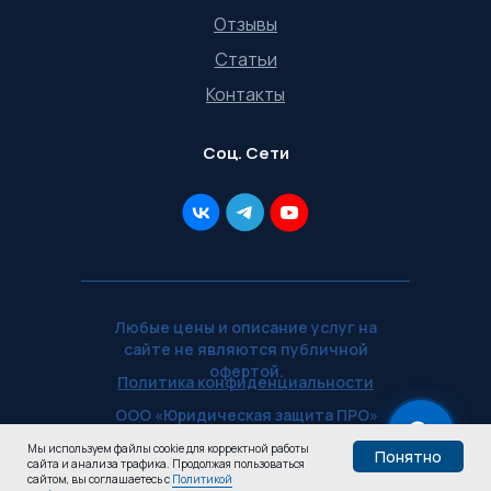
Отзывы
Статьи
Контакты
Соц. Сети
Любые цены и описание услуг на
сайте не являются публичной
офертой.
Политика конфиденциальности
ООО «Юридическая защита ПРО»
— ИНН 5902071577
Мы используем файлы cookie для корректной работы
Понятно
сайта и анализа трафика. Продолжая пользоваться
voennikru.ru © 2026
Узнай,
сайтом, вы соглашаетесь с
Политикой
Пройти тест