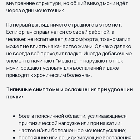
внутренние структуры, но общий вывод мочи идёт
через один мочеточник.
На первый взгляд, ничего страшного в этом нет.
Если орган справляется со своей работой, а
человек не испытывает дискомфорта, то аномалия
может не влиять на качество жизни. Однако далеко
не всегда всё проходит гладко. Иногда добавочные
элементы начинают "мешать" – нарушают отток
мочи, создают условия для воспалений и даже
приводят к хроническим болезням.
Типичные симптомы и осложнения при удвоении
почки:
боли в поясничной области, усиливающиеся
при физической нагрузке или при нажатии;
частое и/или болезненное мочеиспускание;
постоянные или рецидивирующие воспаления