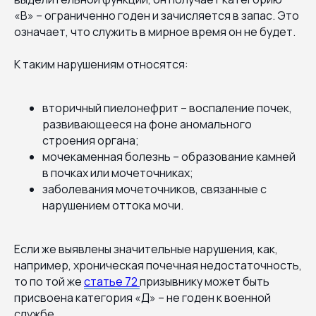
«В» – ограниченно годен и зачисляется в запас. Это
означает, что служить в мирное время он не будет.
К таким нарушениям относятся:
вторичный пиелонефрит – воспаление почек,
развивающееся на фоне аномального
строения органа;
мочекаменная болезнь – образование камней
в почках или мочеточниках;
заболевания мочеточников, связанные с
нарушением оттока мочи.
Если же выявлены значительные нарушения, как,
например, хроническая почечная недостаточность,
то по той же
статье 72
призывнику может быть
присвоена категория «Д» – не годен к военной
службе.