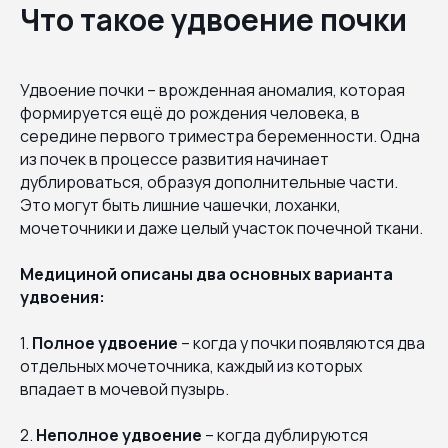
Что такое удвоение почки
Удвоение почки – врожденная аномалия, которая
формируется ещё до рождения человека, в
середине первого триместра беременности. Одна
из почек в процессе развития начинает
дублироваться, образуя дополнительные части.
Это могут быть лишние чашечки, лоханки,
мочеточники и даже целый участок почечной ткани.
Медициной описаны два основных варианта
удвоения:
1.
Полное удвоение
– когда у почки появляются два
отдельных мочеточника, каждый из которых
впадает в мочевой пузырь.
2.
Неполное удвоение
– когда дублируются