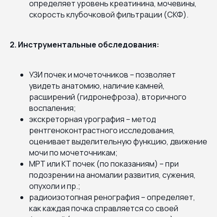
определяет уровень креатинина, мочевины,
скорость клубочковой фильтрации (СКФ).
2. Инструментальные обследования:
УЗИ почек и мочеточников – позволяет
увидеть анатомию, наличие камней,
расширений (гидронефроза), вторичного
воспаления;
экскреторная урография – метод
рентгеноконтрастного исследования,
оценивает выделительную функцию, движение
мочи по мочеточникам;
МРТ или КТ почек (по показаниям) – при
подозрении на аномалии развития, сужения,
опухоли и пр.;
радиоизотопная ренография – определяет,
как каждая почка справляется со своей