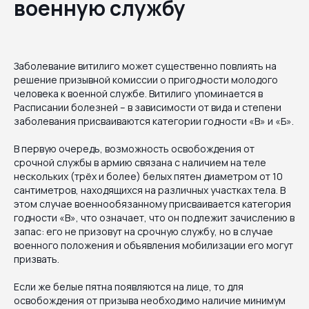
военную службу
Заболевание витилиго может существенно повлиять на
решение призывной комиссии о пригодности молодого
человека к военной службе. Витилиго упоминается в
Расписании болезней – в зависимости от вида и степени
заболевания присваиваются категории годности «В» и «Б».
В первую очередь, возможность освобождения от
срочной службы в армию связана с наличием на теле
нескольких (трёх и более) белых пятен диаметром от 10
сантиметров, находящихся на различных участках тела. В
этом случае военнообязанному присваивается категория
годности «В», что означает, что он подлежит зачислению в
запас: его не призовут на срочную службу, но в случае
военного положения и объявления мобилизации его могут
призвать.
Если же белые пятна появляются на лице, то для
освобождения от призыва необходимо наличие минимум