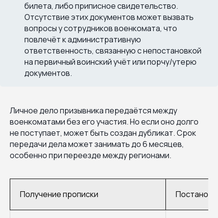
билета, либо приписное свидетельство.
Отсутствие этих документов может вызвать
вопросы у сотрудников военкомата, что
повлечёт к административную
ответственность, связанную с непостановкой
на первичный воинский учёт или порчу/утерю
документов.
Личное дело призывника передаётся между
военкоматами без его участия. Но если оно долго
не поступает, может быть создан дубликат. Срок
передачи дела может занимать до 6 месяцев,
особенно при переезде между регионами.
Получение прописки
Постановка