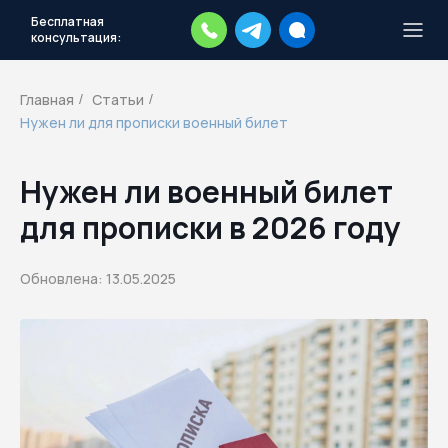
Бесплатная
консультация:
Тысячи повесток рассылаются
каждый день.
Экстренный план
Главная
Статьи
/
/
действий
Нужен ли для прописки военный билет
Скачать план
Нужен ли военный билет
для прописки в 2026 году
Обновлена: 13.05.2025