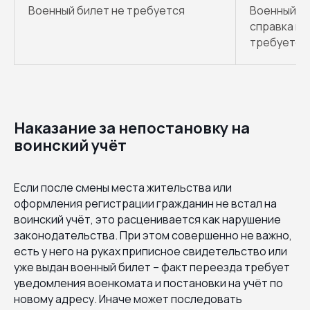
Военный билет не требуется
Военный би
справка вз
требуется
Наказание за непостановку на
воинский учёт
Если после смены места жительства или
оформления регистрации гражданин не встал на
воинский учёт, это расценивается как нарушение
законодательства. При этом совершенно не важно,
есть у него на руках приписное свидетельство или
уже выдан военный билет – факт переезда требует
уведомления военкомата и постановки на учёт по
новому адресу. Иначе может последовать