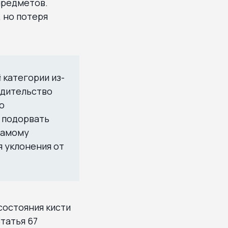
 предметов.
 но потеря
категории из-
едительство
о
о подорвать
 самому
я уклонения от
 состояния кисти
татья 67