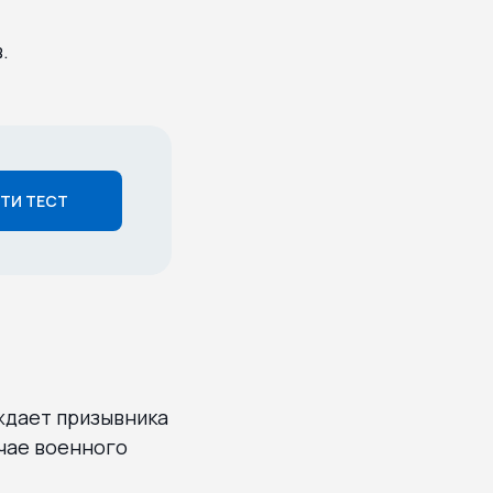
.
ТИ ТЕСТ
ждает призывника
учае военного