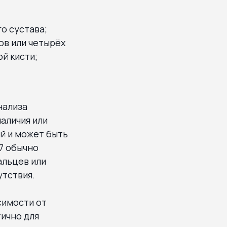
о сустава;
ов или четырёх
й кисти;
нализа
аличия или
й и может быть
7 обычно
альцев или
утствия.
симости от
тично для