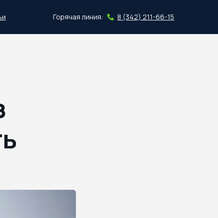
ьи
Горячая линия:
8 (342) 211-66-15
Скачать план
з
ть