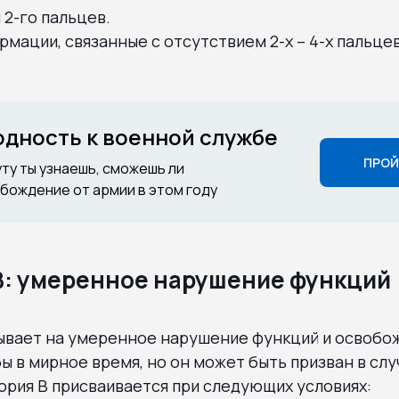
 2-го пальцев.
мации, связанные с отсутствием 2-х – 4-х пальцев
годность к военной службе
ПРОЙ
уту ты узнаешь, сможешь ли
бождение от армии в этом году
В: умеренное нарушение функций
зывает на умеренное нарушение функций и освобо
ы в мирное время, но он может быть призван в сл
ория В присваивается при следующих условиях: