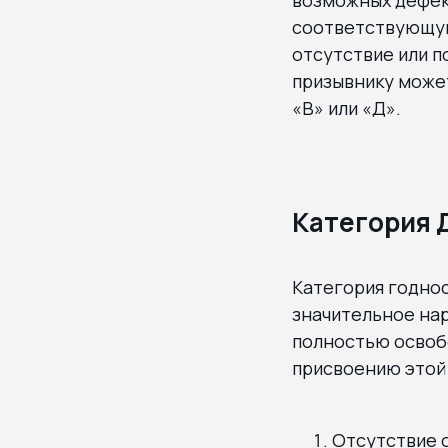
соответствующую 
отсутствие или п
призывнику может
«В» или «Д».
Категория 
Категория годнос
значительное нар
полностью освобо
присвоению этой 
Отсутствие о