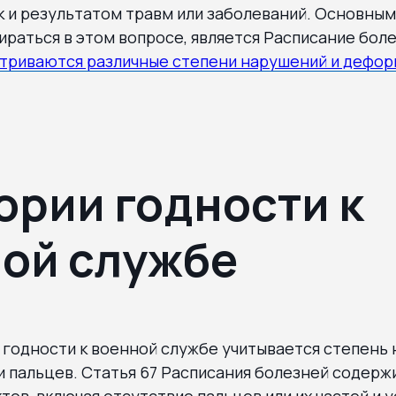
 и результатом травм или заболеваний. Основным
ираться в этом вопросе, является Расписание бол
триваются различные степени нарушений и дефор
ории годности к
ой службе
 годности к военной службе учитывается степень
и пальцев. Статья 67 Расписания болезней содерж
ов, включая отсутствие пальцев или их частей и 