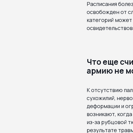
Расписания болез
освобожден от сл
категорий может
освидетельствова
Что еще счи
армию не м
К отсутствию пал
сухожилий, нерво
деформации и ог
возникают, когда
из-за рубцовой т
результате травм