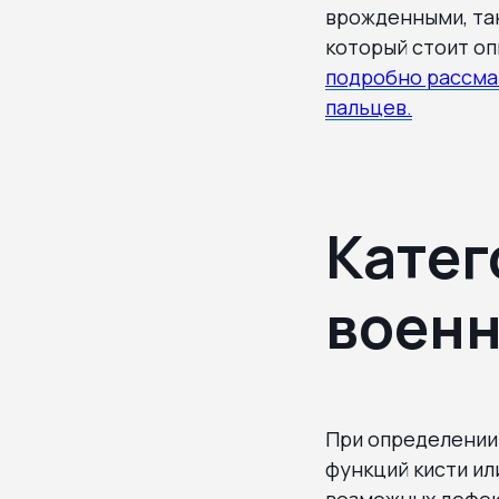
врожденными, так
который стоит оп
подробно рассма
пальцев.
Катег
военн
При определении
функций кисти ил
возможных дефект