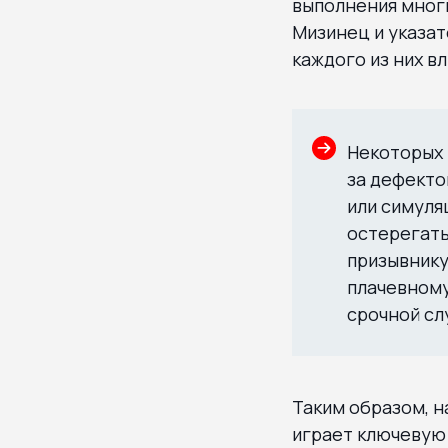
выполнения многи
Мизинец и указат
каждого из них в
Некоторых 
за дефекто
или симуля
остерегать
призывнику
плачевному
срочной сл
Таким образом, на
играет ключевую 