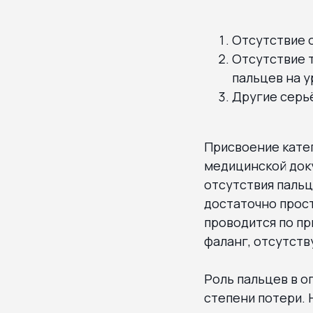
Отсутствие о
Отсутствие т
пальцев на у
Другие серь
Присвоение катег
медицинской док
отсутствия пальц
достаточно прос
проводится по пр
фаланг, отсутств
Роль пальцев в о
степени потери. 