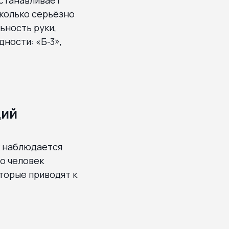
колько серьёзно
ьность руки,
ности: «Б-3»,
ций
х наблюдается
то человек
торые приводят к