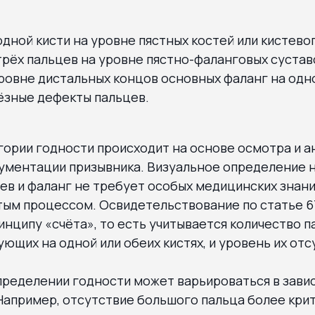
дной кисти на уровне пястных костей или кистевог
рёх пальцев на уровне пястно-фаланговых сустав
ровне дистальных концов основных фаланг на одно
ёзные дефекты пальцев.
ории годности происходит на основе осмотра и а
ументации призывника. Визуальное определение н
ев и фаланг не требует особых медицинских знани
тым процессом. Освидетельствование по статье 6
инципу «счёта», то есть учитывается количество п
ующих на одной или обеих кистях, и уровень их отс
пределении годности может варьироваться в зави
Например, отсутствие большого пальца более кри