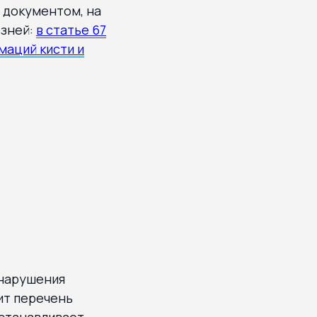
 документом, на
езней:
в статье 67
маций кисти и
 нарушения
ит перечень
устанавливает