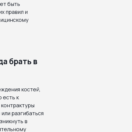
жет быть
х правил и
дицинскому
да брать в
еждения костей,
 есть к
 контрактуры
 или разгибаться
зникнуть в
чительному