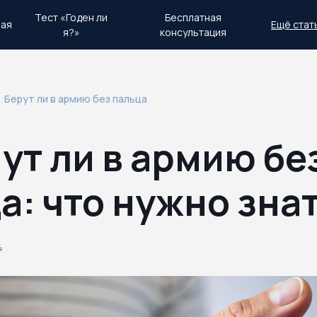
Тест «Годен ли
Бесплатная
ная
Ещё стат
я?»
консультация
день.
Экстренный план действий
Берут ли в армию без пальца
ут ли в армию бе
а: что нужно зна
4