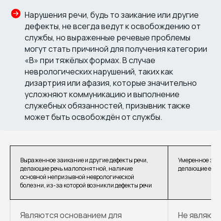
Нарушения речи, будь то заикание или другие
дефекты, не всегда ведут к освобождению от
службы, но выраженные речевые проблемы
могут стать причиной для получения категории
«В» при тяжёлых формах. В случае
неврологических нарушений, таких как
дизартрия или афазия, которые значительно
усложняют коммуникацию и выполнение
служебных обязанностей, призывник также
может быть освобождён от службы.
Выраженное заикание и другие дефекты речи,
Умеренное заик
делающие речь малопонятной, наличие
делающие ее н
основной непризывной неврологической
болезни, из-за которой возникли дефекты речи
Являются основанием для
Не являют