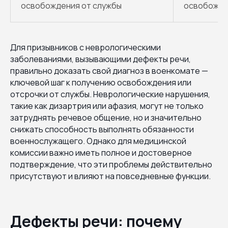
освобождения от службы
освобожде
Для призывников с неврологическими
заболеваниями, вызывающими дефекты речи,
правильно доказать свой диагноз в военкомате —
ключевой шаг к получению освобождения или
отсрочки от службы. Неврологические нарушения,
такие как дизартрия или афазия, могут не только
затруднять речевое общение, но и значительно
снижать способность выполнять обязанности
военнослужащего. Однако для медицинской
комиссии важно иметь полное и достоверное
подтверждение, что эти проблемы действительно
присутствуют и влияют на повседневные функции.
Дефекты речи: почему