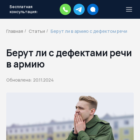
Бесплатная
консультация:
Тысячи повесток рассылаются
каждый день.
Экстренный план
Главная
Статьи
Берут ли в армию с дефектом речи
/
/
действий
Скачать план
Берут ли с дефектами речи
в армию
Обновлена: 20.11.2024