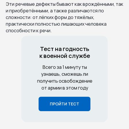
Эти речевые дефекты бывают как врождёнными, так
и приобретёнными, а также различаются по
сложности: от лёгких форм до тяжёлых,
практически полностью лишающих человека
способности к речи.
Тест на годность
к военной службе
Всего за 1 минуту ты
узнаешь, сможешь ли
получить освобождение
от армии в этом году
ПРОЙТИ ТЕСТ