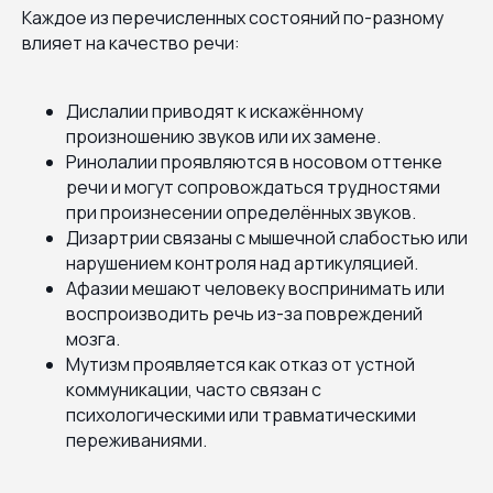
Каждое из перечисленных состояний по-разному
влияет на качество речи:
Дислалии приводят к искажённому
произношению звуков или их замене.
Ринолалии проявляются в носовом оттенке
речи и могут сопровождаться трудностями
при произнесении определённых звуков.
Дизартрии связаны с мышечной слабостью или
нарушением контроля над артикуляцией.
Афазии мешают человеку воспринимать или
воспроизводить речь из-за повреждений
мозга.
Мутизм проявляется как отказ от устной
коммуникации, часто связан с
психологическими или травматическими
переживаниями.