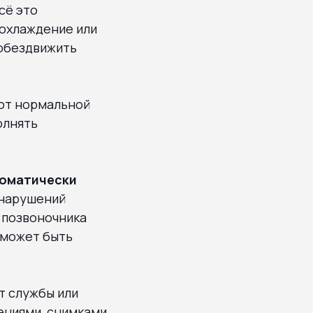
сё это
еохлаждение или
 обездвижить
ают нормальной
олнять
томатически
 нарушений
 позвоночника
 может быть
т службы или
ениями, снимками