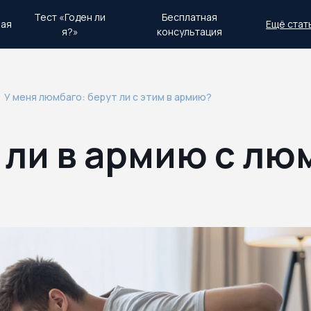
Тест «Годен ли
Бесплатная
ная
Ещё стат
я?»
консультация
день.
Экстренный план действий
У меня люмбаго: берут ли с этим в армию?
 ли в армию с лю
5