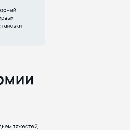
торный
ервых
остановки
рмии
дъем тяжестей,