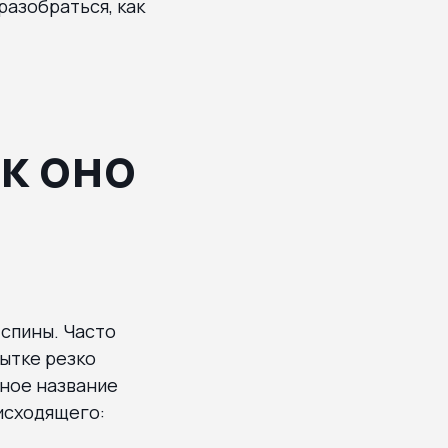
разобраться, как
к оно
 спины. Часто
пытке резко
дное название
оисходящего: