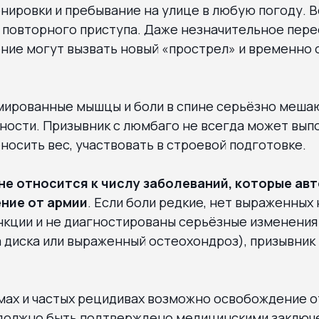
нировки и пребывание на улице в любую погоду. В
к повторного приступа. Даже незначительное пер
ние могут вызвать новый «прострел» и временно
змированные мышцы и боли в спине серьёзно меш
ности. Призывник с люмбаго не всегда может вып
носить вес, участвовать в строевой подготовке.
не относится к числу заболеваний, которые ав
ние от армии
. Если боли редкие, нет выраженных
нкции и не диагностированы серьёзные изменения
 диска или выраженный остеохондроз), призывник
мах и частых рецидивах возможно освобождение о
о должно быть подтверждено медицинскими заключ