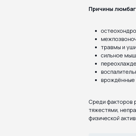
Причины люмбаго
остеохондро
межпозвоноч
травмы и уш
сильное мыш
переохлажде
воспалитель
врождённые 
Среди факторов р
тяжестями, непра
физической актив