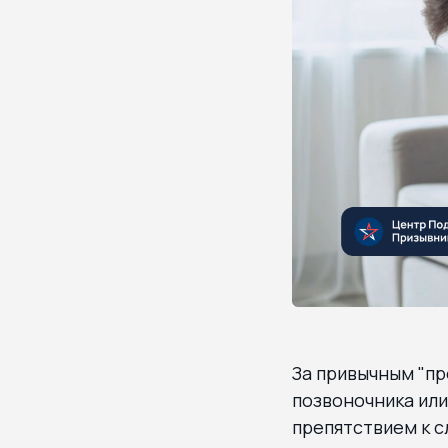
За привычным "п
позвоночника или
препятствием к с