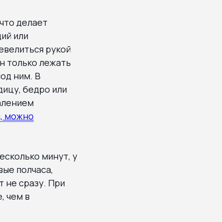
что делает
ий или
евелиться рукой
ен только лежать
од ним. В
дицу, бедро или
палением
м, можно
есколько минут, у
вые полчаса,
 не сразу. При
, чем в