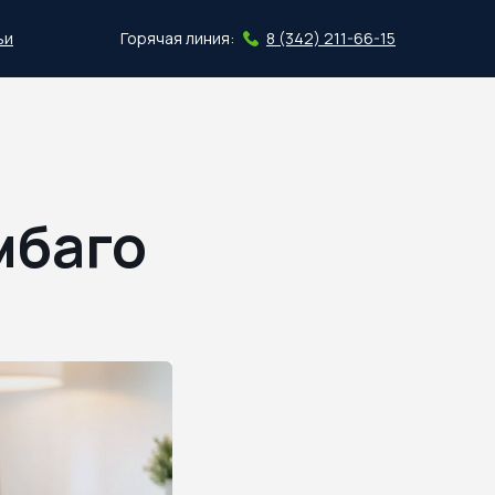
ьи
Горячая линия:
8 (342) 211-66-15
Скачать план
мбаго