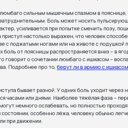
люмбаго сильным мышечным спазмом в пояснице, 
затруднительным. Боль может носить пульсирующ
ктер, усиливается при попытке сменить позу, пош
а приступ настолько выражен, что человек способ
озе с поджатыми ногами или на животе с подушкой п
х боль от поясницы распространяется вниз – в яго
то говорит о сочетании люмбаго с ишиасом – вос
ва. Подробнее про то,
берут ли в армию с ишиасо
ступа бывает разной. У одних боль уходит через н
ся часами или днями. Наиболее тяжёлая фаза – пер
огут немного ослабевать, но полностью проходят
 состоянии, особенно лёжа, человеку обычно легче
ли при движении.