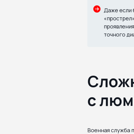
Даже если 
«прострел»
проявления
точного ди
Сложн
с люм
Военная служба п