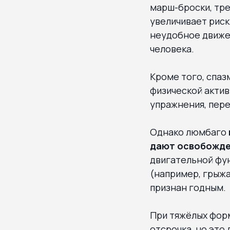
марш-броски, тре
увеличивает рис
неудобное движе
человека.
Кроме того, спа
физической актив
упражнения, пере
Однако люмбаго
дают освобожде
двигательной фу
(например, грыжа
признан годным.
При тяжёлых фор
отсрочка, но эт