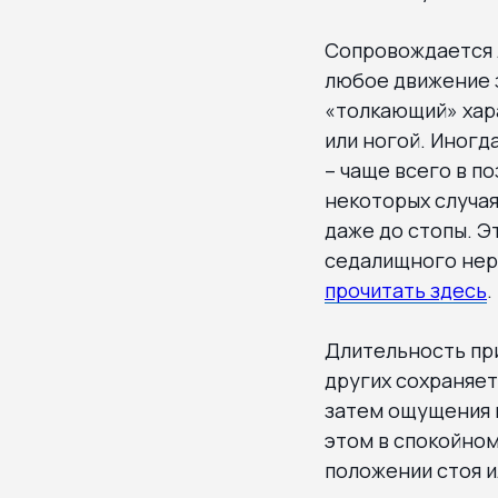
Сопровождается 
любое движение 
«толкающий» хара
или ногой. Иногд
– чаще всего в п
некоторых случая
даже до стопы. Э
седалищного нер
прочитать здесь
.
Длительность при
других сохраняет
затем ощущения м
этом в спокойном
положении стоя и