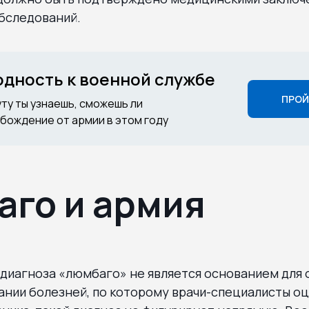
бследований.
годность к военной службе
ПРОЙ
уту ты узнаешь, сможешь ли
бождение от армии в этом году
го и армия
 диагноза «люмбаго» не является основанием для
ании болезней, по которому врачи-специалисты о