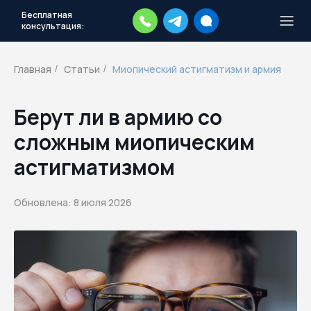
Бесплатная
консультация:
Тысячи повесток рассылаются
каждый день.
Экстренный план
Главная
Статьи
Миопический астигматизм и армия
/
/
действий
Скачать план
Берут ли в армию со
сложным миопическим
астигматизмом
Обновлена: 8 июля 2026