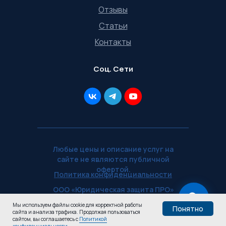
Отзывы
Статьи
Контакты
Соц. Сети
Любые цены и описание услуг на
сайте не являются публичной
офертой.
Политика конфиденциальности
ООО «Юридическая защита ПРО»
— ИНН 5902071577
Мы используем файлы cookie для корректной работы
Понятно
сайта и анализа трафика. Продолжая пользоваться
voennikru.ru © 2026
Узнай,
сайтом, вы соглашаетесь с
Политикой
Пройти тест