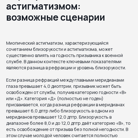
астигматизмом:
возможные сценарии
Миопический астигматизм, характеризующийся
сочетанием близорукости и астигматизма, может
существенно влиять на годность призывника к военной
службе. В данном контексте ключевыми показателями
являются разница в рефракции и уровень близорукости.
Если разница рефракций между главными меридианами
глаза превышает 4,0 диоптрии, призывник может быть
освобожден от службы, получив категорию годности «В»
или «Д». Категория «Д» (полностью не годен)
присваивается, когда разница рефракции в меридианах
превышает 6,0 дптр либо близорукость в одном из
меридианов превышает 12,0 дптр. Близорукость в
диапазоне более 8,0 и до 12,0 дптр даёт категорию «В», то
есть освобождение от призыва без полной негодности. В
этом случае молодой человек считается полностью