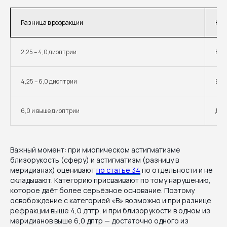
Разница в рефракции
Кат
2,25 – 4,0 диоптрии
Б-3
4,25 – 6,0 диоптрии
В
6,0 и выше диоптрии
Д
Важный момент: при миопическом астигматизме
близорукость (сферу) и астигматизм (разницу в
меридианах) оценивают
по статье 34
по отдельности и не
складывают. Категорию присваивают по тому нарушению,
которое даёт более серьёзное основание. Поэтому
освобождение с категорией «В» возможно и при разнице
рефракции выше 4,0 дптр, и при близорукости в одном из
меридианов выше 6,0 дптр — достаточно одного из