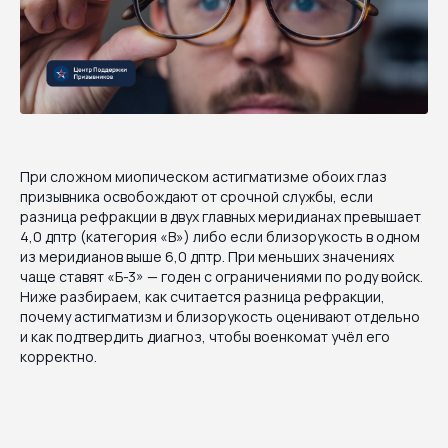
При сложном миопическом астигматизме обоих глаз
призывника освобождают от срочной службы, если
разница рефракции в двух главных меридианах превышает
4,0 дптр (категория «В») либо если близорукость в одном
из меридианов выше 6,0 дптр. При меньших значениях
чаще ставят «Б-3» — годен с ограничениями по роду войск.
Ниже разбираем, как считается разница рефракции,
почему астигматизм и близорукость оценивают отдельно
и как подтвердить диагноз, чтобы военкомат учёл его
корректно.