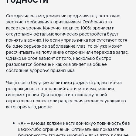
Сегодня члены медкомиссии предъявляют достаточно
жесткие требования к призывникам. Особенно это
касается зрения. Конечно, люди со 100% зрением и
отсутствием офтальмологических расстройств будут
приняты в армию. Но если у призывника присутствует хотя
бы одно серьезное заболевание глаз, то он уже может
рассчитывать на получение отсрочки или переход в запас.
Однако многое зависит от того, насколько быстро
развивается болезнь и как она влияет на общее
состояние здоровья призывника.
Чаще всего будущие защитники родины страдают из-за
рефракционных отклонений: астигматизма, миопии,
гиперметропии. Для каждого из этих нарушений
определены показатели разделения военнослужащих по
категориям годности:
«А»
— Юноша должен нести воинскую повинность без
каких-либо ограничений. Оптимальный показатель
близорукости (то есть миопии) – до -3 дптр, в случае