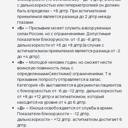
с дальнозоркостью или гиперметропией он должен
быть в пределах – +6 дптр. При астигматизме
приемлемой является разница до 2 дптр между
глазами.
«Б»
— Призывник может служить в вооруженных
силах России, но с ограничениями. Допустимые
показатели близорукости: от -3 до -6 дптр,
дальнозоркости от +6 до +8 дптр(в случае с
астигматизмом приемлемой является разница от -2
до +4 дптр).
«В»
— Молодой человек годен, но сможет нести
воинскую повинность лишь с
определенными(жесткими) ограничениями. Т.е
призывник попросту отправляется в запас.
Категория «В» выставляется в документах пациентов
с близорукостью от -6 до -12 дптр, дальнозоркостью
от +8 до +12 дптр и астигматизмом, который
находится на уровне от 4 до 6 дптр.
«Д»
— Юноша освобождается от службы в армии.
Показатели близорукости – -12 дптр,
дальнозоркости – +12 дптр, астигматизм достигает 6
дптр.